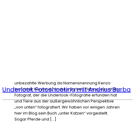
unbezahlte Werbung da Namensnennung Kenzo
Underlook Fotoshooting mit Andrius Burba
berichtet: Kennst du Andrius Burba? Genau, das ist der
Fotograf, der die Underlook-Fotografie erfunden hat
und Tiere aus der außergewöhnlichen Perspektive
„von unten“ fotografiert. Wir haben vor einigen Jahren
hier im Blog sein Buch „unter Katzen“ vorgestellt.
Sogar Pferde und […]