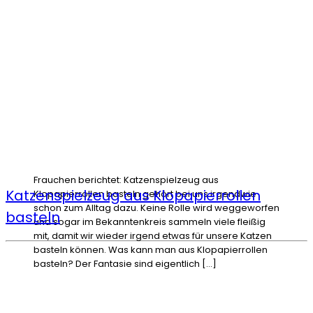
Frauchen berichtet: Katzenspielzeug aus
Katzenspielzeug aus Klopapierrollen
Klopapierrollen basteln gehört bei uns irgendwie
schon zum Alltag dazu. Keine Rolle wird weggeworfen
basteln
und sogar im Bekanntenkreis sammeln viele fleißig
mit, damit wir wieder irgend etwas für unsere Katzen
basteln können. Was kann man aus Klopapierrollen
basteln? Der Fantasie sind eigentlich […]