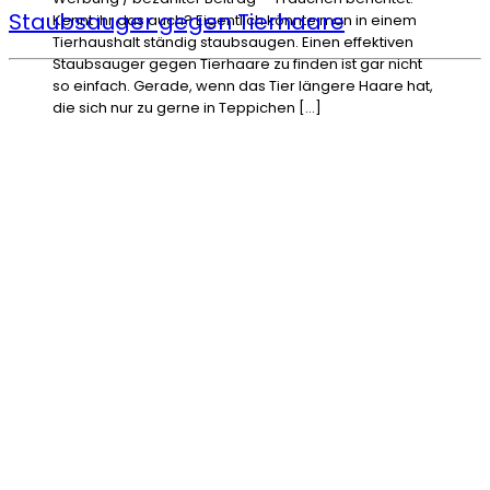
Staubsauger gegen Tierhaare
Kennt ihr das auch? Eigentlich könnte man in einem
Tierhaushalt ständig staubsaugen. Einen effektiven
Staubsauger gegen Tierhaare zu finden ist gar nicht
so einfach. Gerade, wenn das Tier längere Haare hat,
die sich nur zu gerne in Teppichen […]