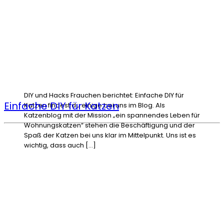
DIY und Hacks Frauchen berichtet: Einfache DIY für
Einfache DIY für Katzen
Katzen findest du einige bei uns im Blog. Als
Katzenblog mit der Mission „ein spannendes Leben für
Wohnungskatzen“ stehen die Beschäftigung und der
Spaß der Katzen bei uns klar im Mittelpunkt. Uns ist es
wichtig, dass auch […]