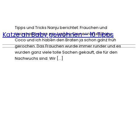
Tipps und Tricks Nanju berichtet: Frauchen und
Katze an Baby gewöhnen – 10 Tipps
Herrchen haben ein Junges. Sie nennen es Baby.
Coco und ich haben den Braten ja schon ganz früh
gerochen. Das Frauchen wurde immer runder und es
wurden ganz viele tolle Sachen gekauft, die für den
Nachwuchs sind. Wir […]