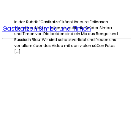
In der Rubrik “Gastkatze” könnt ihr eure Fellnasen
Gastkatzen Simba und Timon
vorstellen. Heute stellen wir euch die Brüder Simba
und Timon vor. Die beiden sind ein Mix aus Bengal und
Russisch Blau. Wir sind schockverliebt und freuen uns
vor allem über das Video mit den vielen süßen Fotos.
[…]