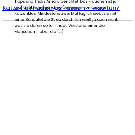
Tipps und Tricks Amaru berichtet: Das Frauchen ist ja
Katze hat Faden gefressen – was tun?
grundsätzlich irgendwie besessen von unseren
Katzenklos. Mindestens zwei Mal täglich siebt sie mit
einer Schaufel die Streu durch. Ich weiß ja auch nicht,
was sie daran so toll findet. Verstehe einer die
Menschen … aber die […]