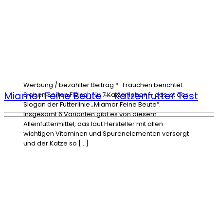
Werbung / bezahlter Beitrag * Frauchen berichtet:
Miamor Feine Beute – Katzenfutter Test
Sieben Sorten Fleisch für 7 Katzenleben – das ist der
Slogan der Futterlinie „Miamor Feine Beute“.
Insgesamt 6 Varianten gibt es von diesem
Alleinfuttermittel, das laut Hersteller mit allen
wichtigen Vitaminen und Spurenelementen versorgt
und der Katze so […]