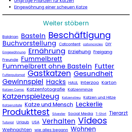
Ungiftige Pflanzen für Katzen
Eingewöhnung einer scheuen Katze
Weiter stöbern
Beschäftigung
Basteln
Baldrian
Buchvorstellung
Catcontent
DIY
catsincircles
Ernährung
Erziehung
Freigang
Eingewöhnung
Fummelbrett
Freunde
Fummelbrett ohne Basteln
Futter
Gastkatzen
Gesundheit
Futterautomat
Gewinnspiel
Hacks
Interzoo
Karton
HAUL
Katzenfotografie
Katzenminze
Katzen Comic
Katzenspielzeug
Katzen und Hitze
Katzenstreu
Leckerlie
Katze und Mensch
Katzenzitate
Produkttest
Tierarzt
Social Media
Silvester
T-Shirt
Videos
Verhalten
Urlaub
USA
Tutorial
Wohnen
Weihnachten
wie alles begann