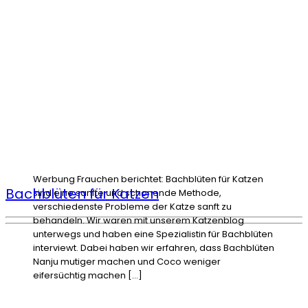
Werbung Frauchen berichtet: Bachblüten für Katzen
Bachblüten für Katzen
sind eine sanfte und schonende Methode,
verschiedenste Probleme der Katze sanft zu
behandeln. Wir waren mit unserem Katzenblog
unterwegs und haben eine Spezialistin für Bachblüten
interviewt. Dabei haben wir erfahren, dass Bachblüten
Nanju mutiger machen und Coco weniger
eifersüchtig machen […]