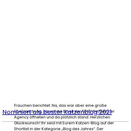
Frauchen berichtet: Na, das war aber eine große
Nominiert als bester Katzenblog 2021
Überraschung, als wir die Email der TONY Petfluencer
Agency öffneten und da plötzlich stand: Herzlichen
Glückwunsch! Ihr seid mit Eurem Katzen-Blog auf der
Shortlist in der Kategorie „Blog des Jahres“. Der