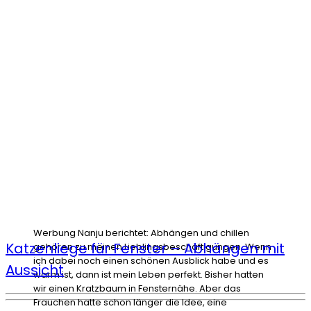
Werbung Nanju berichtet: Abhängen und chillen
Katzenliege für Fenster – Abhängen mit
gehören zu meinen Lieblingsbeschäftigungen. Wenn
ich dabei noch einen schönen Ausblick habe und es
Aussicht
warm ist, dann ist mein Leben perfekt. Bisher hatten
wir einen Kratzbaum in Fensternähe. Aber das
Frauchen hatte schon länger die Idee, eine