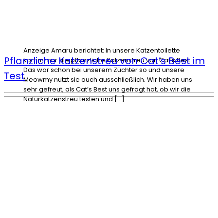
Anzeige Amaru berichtet: In unsere Katzentoilette
Pflanzliche Katzenstreu von Cat’s Best im
kommt nur die pflanzliche Katzenstreu von Cat’s Best.
Das war schon bei unserem Züchter so und unsere
Test
Meowmy nutzt sie auch ausschließlich. Wir haben uns
sehr gefreut, als Cat’s Best uns gefragt hat, ob wir die
Naturkatzenstreu testen und […]