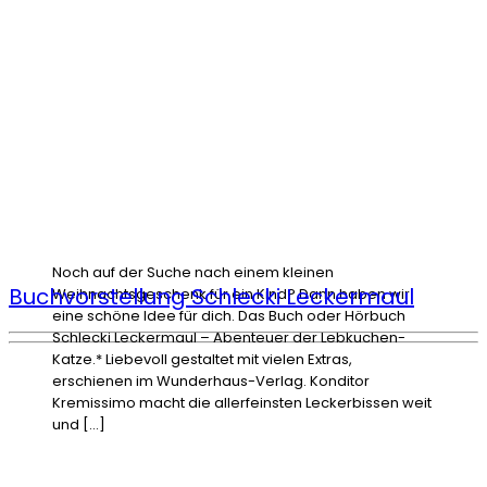
Noch auf der Suche nach einem kleinen
Buchvorstellung Schlecki Leckermaul
Weihnachtsgeschenk für ein Kind? Dann haben wir
eine schöne Idee für dich. Das Buch oder Hörbuch
Schlecki Leckermaul – Abenteuer der Lebkuchen-
Katze.* Liebevoll gestaltet mit vielen Extras,
erschienen im Wunderhaus-Verlag. Konditor
Kremissimo macht die allerfeinsten Leckerbissen weit
und […]