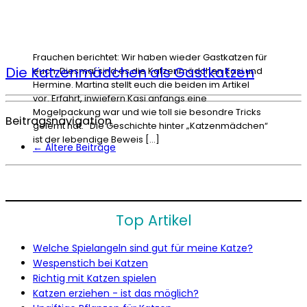
Frauchen berichtet: Wir haben wieder Gastkatzen für
Die Katzenmädchen als Gastkatzen
euch. Diesmal sind es die Katzenmädchen Kasi und
Hermine. Martina stellt euch die beiden im Artikel
vor. Erfahrt, inwiefern Kasi anfangs eine
Mogelpackung war und wie toll sie besondre Tricks
Beitragsnavigation
gelernt hat. Die Geschichte hinter „Katzenmädchen“
ist der lebendige Beweis […]
←
Ältere Beiträge
Top Artikel
Welche Spielangeln sind gut für meine Katze?
Wespenstich bei Katzen
Richtig mit Katzen spielen
Katzen erziehen - ist das möglich?