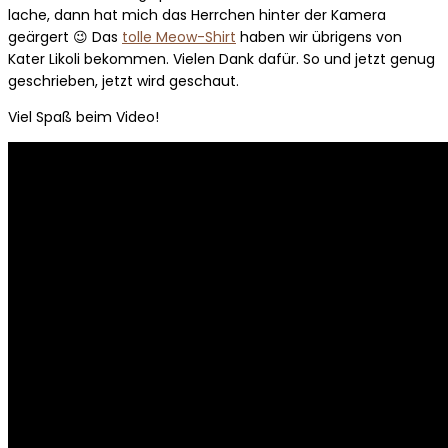
lache, dann hat mich das Herrchen hinter der Kamera
geärgert 😉 Das
tolle Meow-Shirt
haben wir übrigens von
Kater Likoli bekommen. Vielen Dank dafür. So und jetzt genug
geschrieben, jetzt wird geschaut.
Viel Spaß beim Video!