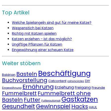
Top Artikel
Welche Spielangeln sind gut für meine Katze?
Wespenstich bei Katzen
Richtig mit Katzen spielen
Katzen erziehen - ist das möglich?
Ungiftige Pflanzen für Katzen
Eingewöhnung einer scheuen Katze
Weiter stöbern
Beschäftigung
Basteln
Baldrian
Buchvorstellung
Catcontent
DIY
catsincircles
Ernährung
Erziehung
Freigang
Freunde
Eingewöhnung
Fummelbrett ohne
Fummelbrett
Gastkatzen
Basteln
Futter
Futterautomat
Gesundheit
Gewinnspiel
Hacks
HAUL