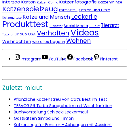
Interzoo
Karton
Katzenfotografie
Katzenminze
Katzen Comic
Katzenspielzeug
Katzen und Hitze
Katzenstreu
Leckerlie
Katze und Mensch
Katzenzitate
Produkttest
Tierarzt
Social Media
Silvester
T-Shirt
Videos
Verhalten
Urlaub
USA
Tutorial
Wohnen
Weihnachten
wie alles begann
Instagram
YouTube
Facebook
Pinterest
Zuletzt miaut
Pflanzliche Katzenstreu von Cat’s Best im Test
TESVOR S6 Turbo Saugroboter mit Wischfunktion
Buchvorstellung Schlecki Leckermaul
Gastkatzen Simba und Timon
Katzenliege für Fenster – Abhängen mit Aussicht