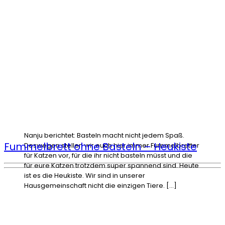
Nanju berichtet: Basteln macht nicht jedem Spaß.
Fummelbrett ohne Basteln – Heukiste
Deswegen stellen wir euch hier immer Fummelbretter
für Katzen vor, für die ihr nicht basteln müsst und die
für eure Katzen trotzdem super spannend sind. Heute
ist es die Heukiste. Wir sind in unserer
Hausgemeinschaft nicht die einzigen Tiere. […]