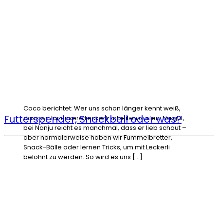
Coco berichtet: Wer uns schon länger kennt weiß,
Futterspender, Snackball oder was?
dass wir für unsere Leckerli arbeiten dürfen. Na gut,
bei Nanju reicht es manchmal, dass er lieb schaut –
aber normalerweise haben wir Fummelbretter,
Snack-Bälle oder lernen Tricks, um mit Leckerli
belohnt zu werden. So wird es uns […]