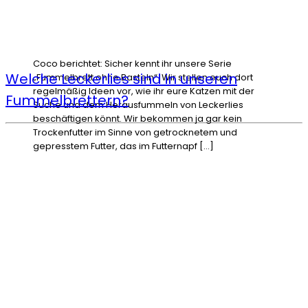
Coco berichtet: Sicher kennt ihr unsere Serie
Welche Leckerlies sind in unseren
„Fummelbrett ohne Basteln“. Wir stellen euch dort
regelmäßig Ideen vor, wie ihr eure Katzen mit der
Fummelbrettern?
Suche und dem Herausfummeln von Leckerlies
beschäftigen könnt. Wir bekommen ja gar kein
Trockenfutter im Sinne von getrocknetem und
gepresstem Futter, das im Futternapf […]