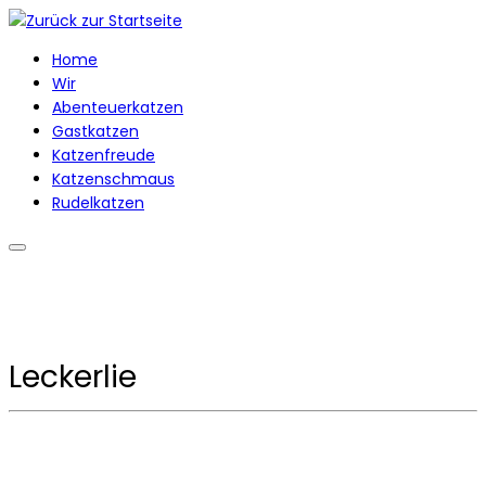
Zum
Inhalt
Home
springen
Wir
Abenteuerkatzen
Gastkatzen
Katzenfreude
Katzenschmaus
Rudelkatzen
Leckerlie