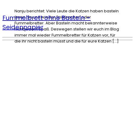
Nanju berichtet: Viele Leute die Katzen haben basteln
Fummelbrett ohne Basteln –
ihnen hin und wieder Spielsachen oder
Fummelbretter. Aber Basteln macht bekannterweise
Seidenpapier
nicht jedem Spaß. Deswegen stellen wir euch im Blog
immer mal wieder Fummelbretter für Katzen vor, für
die ihr nicht basteln müsst und die für eure Katzen […]