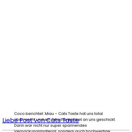
Coco berichtet: Miau – Cats Taste hat uns total
Liebe Post von Cats Taste
überrascht und ein Geschenkpaket an uns geschickt.
Darin war nicht nur super spannendes
Verpackungsmaterial, sondern auch hochwertige