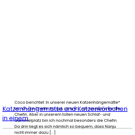
Coco berichtet: In unserer neuen Katzenhängematte*
Katzenhängematte und Katzenkörbchen
bin ich die Chefin. Na gut, stimmt … ich bin ja immer die
Chefin. Aber in unserem tollen neuen Schlaf- und
in einem
Gammelplatz bin ich nochmal besonders die Chefin.
Da drin liegt es sich nämlich so bequem, dass Nanju
nicht immer dazu […]