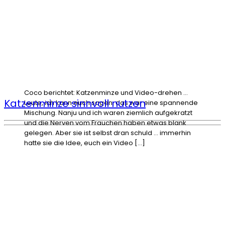
Coco berichtet: Katzenminze und Video-drehen …
Katzenminze sinnvoll nutzen
Leute, ich kann euch sagen, das war eine spannende
Mischung. Nanju und ich waren ziemlich aufgekratzt
und die Nerven vom Frauchen haben etwas blank
gelegen. Aber sie ist selbst dran schuld … immerhin
hatte sie die Idee, euch ein Video […]