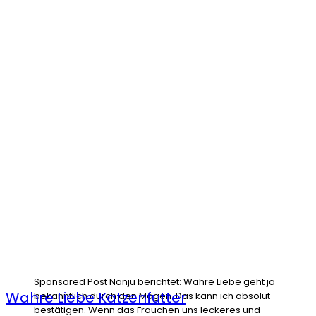
Sponsored Post Nanju berichtet: Wahre Liebe geht ja
Wahre Liebe Katzenfutter
bekanntlich durch den Magen. Das kann ich absolut
bestätigen. Wenn das Frauchen uns leckeres und