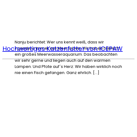
Nanju berichtet: Wer uns kennt weiß, dass wir
Hochwertiges Katzenfutter von ICEPAW
irgendwie immer am Meer leben. Wir haben nämlich
ein großes Meerwasseraquarium. Das beobachten
wir sehr gerne und liegen auch auf den warmen
Lampen. Und Pfote auf´s Herz: Wir haben wirklich noch
nie einen Fisch gefangen. Ganz ehrlich. […]