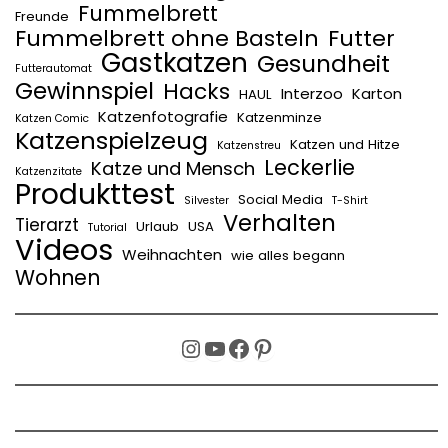
Fummelbrett
Freunde
Fummelbrett ohne Basteln
Futter
Gastkatzen
Gesundheit
Futterautomat
Gewinnspiel
Hacks
Interzoo
Karton
HAUL
Katzenfotografie
Katzenminze
Katzen Comic
Katzenspielzeug
Katzen und Hitze
Katzenstreu
Leckerlie
Katze und Mensch
Katzenzitate
Produkttest
Social Media
Silvester
T-Shirt
Verhalten
Tierarzt
Urlaub
USA
Tutorial
Videos
Weihnachten
wie alles begann
Wohnen
Instagram
YouTube
Facebook
Pinterest