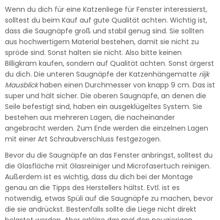
Wenn du dich für eine Katzenliege für Fenster interessierst,
solltest du beim Kauf auf gute Qualität achten. Wichtig ist,
dass die Saugnäpfe groß und stabil genug sind. Sie sollten
aus hochwertigem Material bestehen, damit sie nicht zu
spröde sind. Sonst halten sie nicht. Also bitte keinen
Billigkram kaufen, sondern auf Qualität achten. Sonst ärgerst
du dich. Die unteren Saugnäpfe der Katzenhängematte
riijk
Mausblick
haben einen Durchmesser von knapp 9 cm. Das ist
super und hält sicher. Die oberen Saugnäpfe, an denen die
Seile befestigt sind, haben ein ausgeklügeltes System. Sie
bestehen aus mehreren Lagen, die nacheinander
angebracht werden. Zum Ende werden die einzelnen Lagen
mit einer Art Schraubverschluss festgezogen.
Bevor du die Saugnäpfe an das Fenster anbringst, solltest du
die Glasfläche mit Glasreiniger und Microfasertuch reinigen.
Außerdem ist es wichtig, dass du dich bei der Montage
genau an die Tipps des Herstellers hältst. Evtl. ist es
notwendig, etwas Spüli auf die Saugnäpfe zu machen, bevor
die sie andrückst. Bestenfalls sollte die Liege nicht direkt