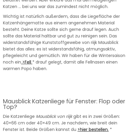
belastet werden. Aber erkläre das mal den neugierigen
Katzen … bei uns war das zumindest nicht möglich.
Wichtig ist natürlich außerdem, dass die Liegefläche der
Katzenhängematte aus einem angenehmen Material
besteht. Deine Katze sollte sich gerne drauf legen. Auch
sollte das Material haltbar und gut zu reinigen sein. Das
widerstandsfähige Kunststoffgewebe von riijk Mausblick
bietet das alles: es ist widerstandsfähig, atmungsaktiv,
pflegeleicht und gemütlich. Wir haben für die Wintersaison
noch ein
>Fell
* drauf gelegt, damit alle Fellnasen einen
warmen Popo haben.
Mausblick Katzenliege für Fenster: Flop oder
Top?
Die Katzenliege
Mausblick von riijk
gibt es in zwei Größen:
40×66 cm oder 40×49 cm. Je nachdem, wie breit dein
Fenster ist. Beide Größen kannst du
>hier bestellen.
*