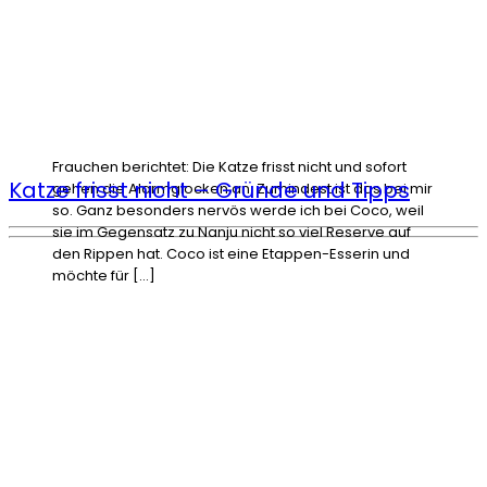
Frauchen berichtet: Die Katze frisst nicht und sofort
Katze frisst nicht – Gründe und Tipps
gehen die Alarmglocken an. Zumindest ist das bei mir
so. Ganz besonders nervös werde ich bei Coco, weil
sie im Gegensatz zu Nanju nicht so viel Reserve auf
den Rippen hat. Coco ist eine Etappen-Esserin und
möchte für […]