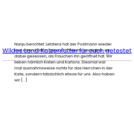
Nanju berichtet: Letztens hat der Postmann wieder
Wildes Land Katzenfutter für euch getestet
mal einen Karton gebracht. Wie immer haben wir
dabei gesessen, als Frauchen ihn geöffnet hat. Wir
lieben nämlich Kisten und Kartons. Diesmal war
mal ausnahmsweise nichts für das Herrchen in der
Kiste, sondern tatsächlich etwas für uns. Also haben
wir […]