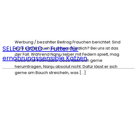
Werbung / bezahlter Beitrag Frauchen berichtet: Sind
SELECT GOLD – Futter für
eure Katzen auch so unterschiedlich? Bei uns ist das
der Fall. Während Nanju lieber mit Federn spielt, mag
ernährungssensible Katzen
Coco eher Fellmäuse. Coco lässt sich gerne
herumtragen, Nanju absolut nicht. Dafür lässt er sich
gerne am Bauch streicheln, was […]