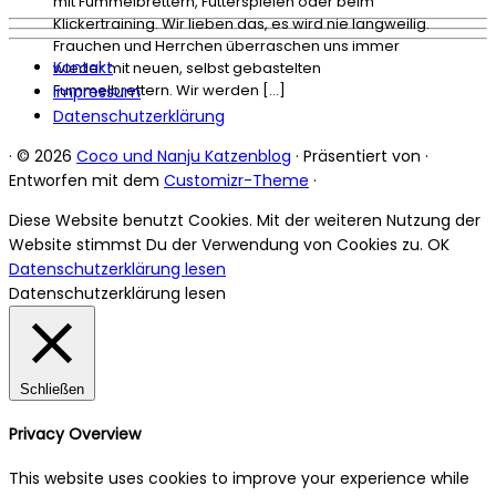
mit Fummelbrettern, Futterspielen oder beim
Klickertraining. Wir lieben das, es wird nie langweilig.
Frauchen und Herrchen überraschen uns immer
Kontakt
wieder mit neuen, selbst gebastelten
Fummelbrettern. Wir werden […]
Impressum
Datenschutzerklärung
·
© 2026
Coco und Nanju Katzenblog
·
Präsentiert von
·
Entworfen mit dem
Customizr-Theme
·
Diese Website benutzt Cookies. Mit der weiteren Nutzung der
Website stimmst Du der Verwendung von Cookies zu.
OK
Datenschutzerklärung lesen
Datenschutzerklärung lesen
Schließen
Privacy Overview
This website uses cookies to improve your experience while