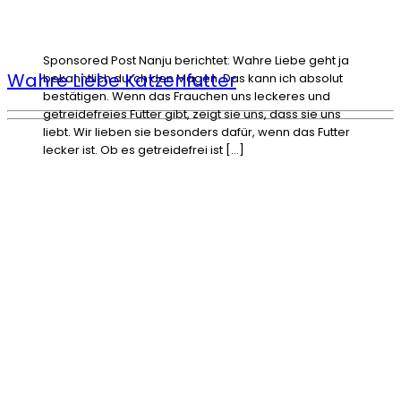
Sponsored Post Nanju berichtet: Wahre Liebe geht ja
Wahre Liebe Katzenfutter
bekanntlich durch den Magen. Das kann ich absolut
bestätigen. Wenn das Frauchen uns leckeres und
getreidefreies Futter gibt, zeigt sie uns, dass sie uns
liebt. Wir lieben sie besonders dafür, wenn das Futter
lecker ist. Ob es getreidefrei ist […]