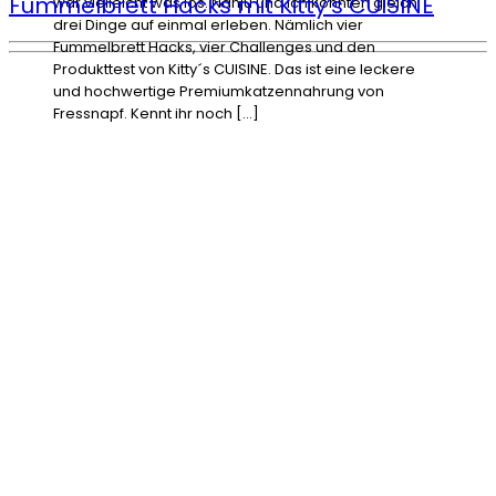
Fummelbrett Hacks mit Kitty’s CUISINE
war vielleicht was los. Nanju und ich konnten gleich
drei Dinge auf einmal erleben. Nämlich vier
Fummelbrett Hacks, vier Challenges und den
Produkttest von Kitty´s CUISINE. Das ist eine leckere
und hochwertige Premiumkatzennahrung von
Fressnapf. Kennt ihr noch […]