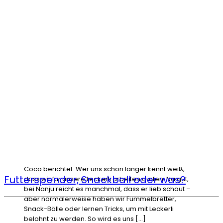
Coco berichtet: Wer uns schon länger kennt weiß,
Futterspender, Snackball oder was?
dass wir für unsere Leckerli arbeiten dürfen. Na gut,
bei Nanju reicht es manchmal, dass er lieb schaut –
aber normalerweise haben wir Fummelbretter,
Snack-Bälle oder lernen Tricks, um mit Leckerli
belohnt zu werden. So wird es uns […]