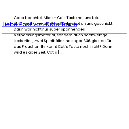
Coco berichtet: Miau – Cats Taste hat uns total
Liebe Post von Cats Taste
überrascht und ein Geschenkpaket an uns geschickt.
Darin war nicht nur super spannendes
Verpackungsmaterial, sondern auch hochwertige
Leckerlies, zwei Spielbälle und sogar Süßigkeiten für
das Frauchen. Ihr kennt Cat´s Taste noch nicht? Dann
wird es aber Zeit. Cat´s […]