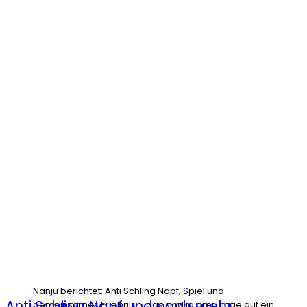
Nanju berichtet: Anti Schling Napf, Spiel und
Anti Schling Napf und noch mehr
gemeinsames Erlebnis … das sind ja drei Dinge auf ein