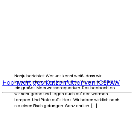
Nanju berichtet: Wer uns kennt weiß, dass wir
Hochwertiges Katzenfutter von ICEPAW
irgendwie immer am Meer leben. Wir haben nämlich
ein großes Meerwasseraquarium. Das beobachten
wir sehr gerne und liegen auch auf den warmen
Lampen. Und Pfote auf´s Herz: Wir haben wirklich noch
nie einen Fisch gefangen. Ganz ehrlich. […]