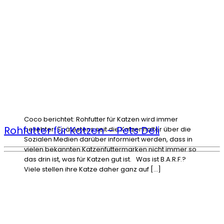
Coco berichtet: Rohfutter für Katzen wird immer
Rohfutter für Katzen – Pets Deli
beliebter. Spätestens seit die Katzenhalter über die
Sozialen Medien darüber informiert werden, dass in
vielen bekannten Katzenfuttermarken nicht immer so
das drin ist, was für Katzen gut ist. Was ist B.A.R.F.?
Viele stellen ihre Katze daher ganz auf […]