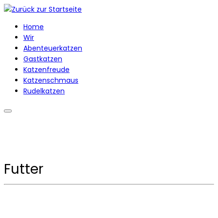
Zum
Inhalt
Home
springen
Wir
Abenteuerkatzen
Gastkatzen
Katzenfreude
Katzenschmaus
Rudelkatzen
Futter