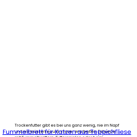
Trockenfutter gibt es bei uns ganz wenig, nie im Napf
Fummelbrett für Katzen aus Teppichfliese
und wir müssen es uns immer erarbeiten. Entweder