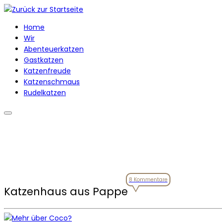
Zum
Inhalt
Home
springen
Wir
Abenteuerkatzen
Gastkatzen
Katzenfreude
Katzenschmaus
Rudelkatzen
8 Kommentare
Katzenhaus aus Pappe