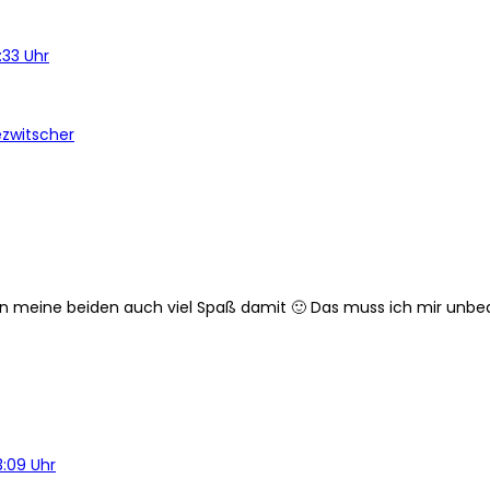
:33 Uhr
ezwitscher
ten meine beiden auch viel Spaß damit 🙂 Das muss ich mir unb
3:09 Uhr