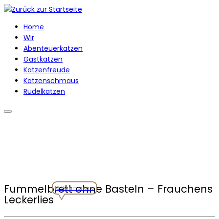
Zum
Inhalt
Home
springen
Wir
Abenteuerkatzen
Gastkatzen
Katzenfreude
Katzenschmaus
Rudelkatzen
Fummelbrett ohne Basteln – Frauchens
16 Kommentare
Leckerlies