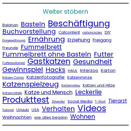
Weiter stöbern
Beschäftigung
Basteln
Baldrian
Buchvorstellung
Catcontent
DIY
catsincircles
Ernährung
Erziehung
Freigang
Eingewöhnung
Fummelbrett
Freunde
Fummelbrett ohne Basteln
Futter
Gastkatzen
Gesundheit
Futterautomat
Gewinnspiel
Hacks
Interzoo
Karton
HAUL
Katzenfotografie
Katzenminze
Katzen Comic
Katzenspielzeug
Katzen und Hitze
Katzenstreu
Leckerlie
Katze und Mensch
Katzenzitate
Produkttest
Tierarzt
Social Media
Silvester
T-Shirt
Videos
Verhalten
Urlaub
USA
Tutorial
Wohnen
Weihnachten
wie alles begann