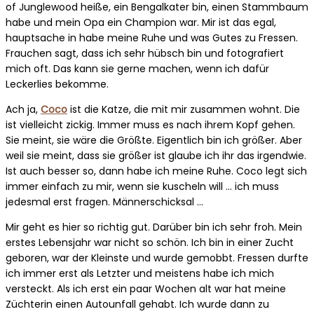
of Junglewood heiße, ein Bengalkater bin, einen Stammbaum
habe und mein Opa ein Champion war. Mir ist das egal,
hauptsache in habe meine Ruhe und was Gutes zu Fressen.
Frauchen sagt, dass ich sehr hübsch bin und fotografiert
mich oft. Das kann sie gerne machen, wenn ich dafür
Leckerlies bekomme.
Ach ja,
Coco
ist die Katze, die mit mir zusammen wohnt. Die
ist vielleicht zickig. Immer muss es nach ihrem Kopf gehen.
Sie meint, sie wäre die Größte. Eigentlich bin ich größer. Aber
weil sie meint, dass sie größer ist glaube ich ihr das irgendwie.
Ist auch besser so, dann habe ich meine Ruhe. Coco legt sich
immer einfach zu mir, wenn sie kuscheln will … ich muss
jedesmal erst fragen. Männerschicksal …
Mir geht es hier so richtig gut. Darüber bin ich sehr froh. Mein
erstes Lebensjahr war nicht so schön. Ich bin in einer Zucht
geboren, war der Kleinste und wurde gemobbt. Fressen durfte
ich immer erst als Letzter und meistens habe ich mich
versteckt. Als ich erst ein paar Wochen alt war hat meine
Züchterin einen Autounfall gehabt. Ich wurde dann zu