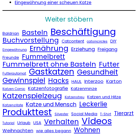
Eingewöhnung einer scheuen Katze
Weiter stöbern
Beschäftigung
Basteln
Baldrian
Buchvorstellung
Catcontent
DIY
catsincircles
Ernährung
Erziehung
Freigang
Eingewöhnung
Fummelbrett
Freunde
Fummelbrett ohne Basteln
Futter
Gastkatzen
Gesundheit
Futterautomat
Gewinnspiel
Hacks
Interzoo
Karton
HAUL
Katzenfotografie
Katzenminze
Katzen Comic
Katzenspielzeug
Katzen und Hitze
Katzenstreu
Leckerlie
Katze und Mensch
Katzenzitate
Produkttest
Tierarzt
Social Media
Silvester
T-Shirt
Videos
Verhalten
Urlaub
USA
Tutorial
Wohnen
Weihnachten
wie alles begann