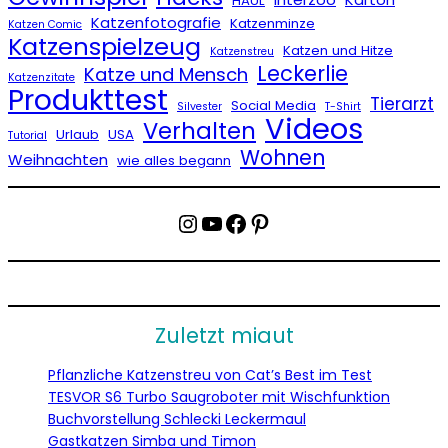
HAUL
Katzenfotografie
Katzenminze
Katzen Comic
Katzenspielzeug
Katzen und Hitze
Katzenstreu
Leckerlie
Katze und Mensch
Katzenzitate
Produkttest
Tierarzt
Social Media
Silvester
T-Shirt
Videos
Verhalten
Urlaub
USA
Tutorial
Wohnen
Weihnachten
wie alles begann
Instagram
YouTube
Facebook
Pinterest
Zuletzt miaut
Pflanzliche Katzenstreu von Cat’s Best im Test
TESVOR S6 Turbo Saugroboter mit Wischfunktion
Buchvorstellung Schlecki Leckermaul
Gastkatzen Simba und Timon