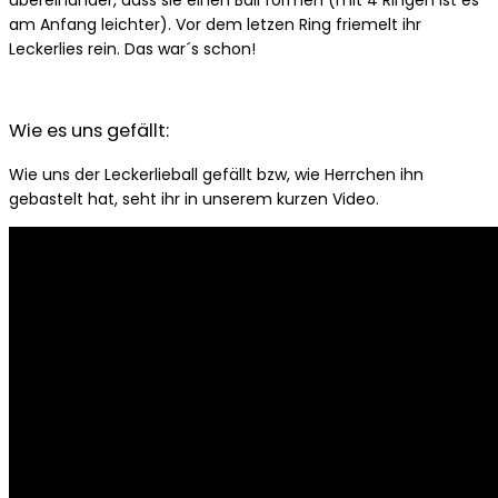
übereinander, dass sie einen Ball formen (mit 4 Ringen ist es
am Anfang leichter). Vor dem letzen Ring friemelt ihr
Leckerlies rein. Das war´s schon!
Wie es uns gefällt:
Wie uns der Leckerlieball gefällt bzw, wie Herrchen ihn
gebastelt hat, seht ihr in unserem kurzen Video.