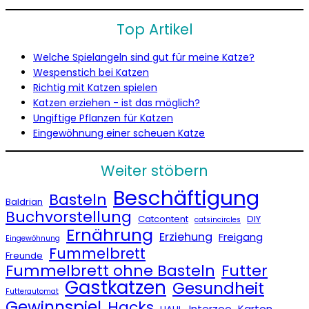
Top Artikel
Welche Spielangeln sind gut für meine Katze?
Wespenstich bei Katzen
Richtig mit Katzen spielen
Katzen erziehen - ist das möglich?
Ungiftige Pflanzen für Katzen
Eingewöhnung einer scheuen Katze
Weiter stöbern
Beschäftigung
Basteln
Baldrian
Buchvorstellung
Catcontent
DIY
catsincircles
Ernährung
Erziehung
Freigang
Eingewöhnung
Fummelbrett
Freunde
Fummelbrett ohne Basteln
Futter
Gastkatzen
Gesundheit
Futterautomat
Gewinnspiel
Hacks
Interzoo
Karton