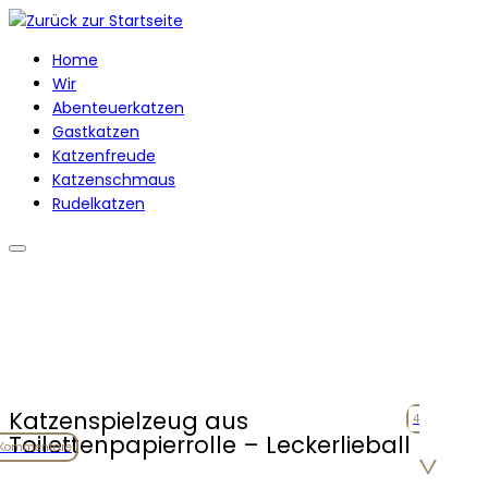
Zum
Inhalt
Home
springen
Wir
Abenteuerkatzen
Gastkatzen
Katzenfreude
Katzenschmaus
Rudelkatzen
Katzenspielzeug aus
4
Toilettenpapierrolle – Leckerlieball
Kommentare