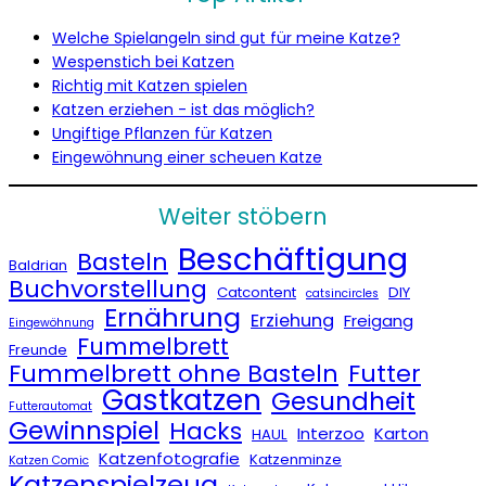
Welche Spielangeln sind gut für meine Katze?
Wespenstich bei Katzen
Richtig mit Katzen spielen
Katzen erziehen - ist das möglich?
Ungiftige Pflanzen für Katzen
Eingewöhnung einer scheuen Katze
Weiter stöbern
Beschäftigung
Basteln
Baldrian
Buchvorstellung
Catcontent
DIY
catsincircles
Ernährung
Erziehung
Freigang
Eingewöhnung
Fummelbrett
Freunde
Fummelbrett ohne Basteln
Futter
Gastkatzen
Gesundheit
Futterautomat
Gewinnspiel
Hacks
Interzoo
Karton
HAUL
Katzenfotografie
Katzenminze
Katzen Comic
Katzenspielzeug