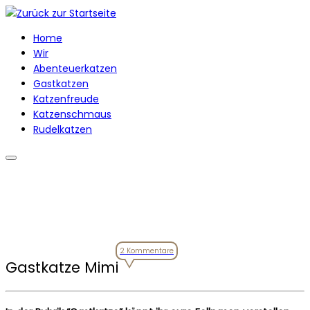
Zum
Inhalt
Home
springen
Wir
Abenteuerkatzen
Gastkatzen
Katzenfreude
Katzenschmaus
Rudelkatzen
2 Kommentare
Gastkatze Mimi