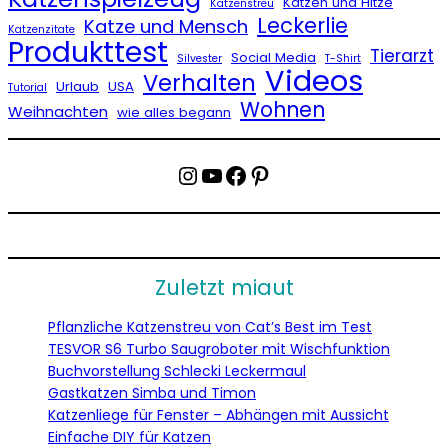
Katzen und Hitze
Katzenstreu
Leckerlie
Katze und Mensch
Katzenzitate
Produkttest
Tierarzt
Social Media
Silvester
T-Shirt
Videos
Verhalten
Urlaub
USA
Tutorial
Wohnen
Weihnachten
wie alles begann
Instagram
YouTube
Facebook
Pinterest
Zuletzt miaut
Pflanzliche Katzenstreu von Cat’s Best im Test
TESVOR S6 Turbo Saugroboter mit Wischfunktion
Buchvorstellung Schlecki Leckermaul
Gastkatzen Simba und Timon
Katzenliege für Fenster – Abhängen mit Aussicht
Einfache DIY für Katzen