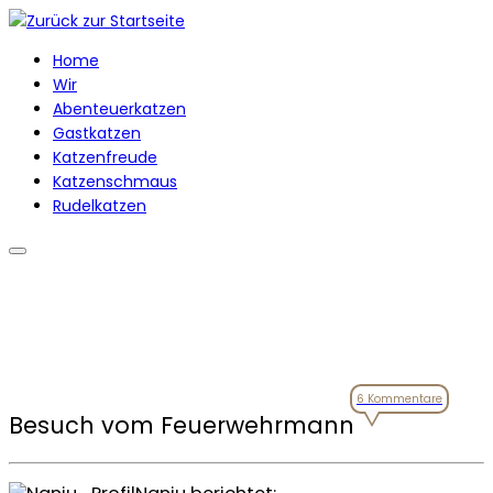
Zum
Inhalt
Home
springen
Wir
Abenteuerkatzen
Gastkatzen
Katzenfreude
Katzenschmaus
Rudelkatzen
6 Kommentare
Besuch vom Feuerwehrmann