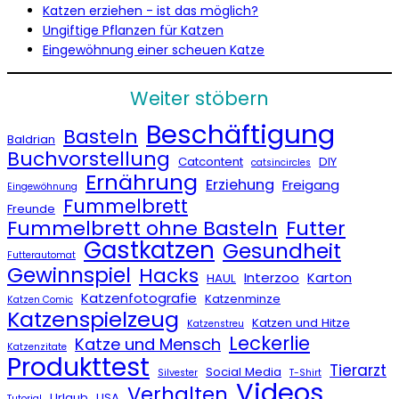
Katzen erziehen - ist das möglich?
Ungiftige Pflanzen für Katzen
Eingewöhnung einer scheuen Katze
Weiter stöbern
Beschäftigung
Basteln
Baldrian
Buchvorstellung
Catcontent
DIY
catsincircles
Ernährung
Erziehung
Freigang
Eingewöhnung
Fummelbrett
Freunde
Fummelbrett ohne Basteln
Futter
Gastkatzen
Gesundheit
Futterautomat
Gewinnspiel
Hacks
Interzoo
Karton
HAUL
Katzenfotografie
Katzenminze
Katzen Comic
Katzenspielzeug
Katzen und Hitze
Katzenstreu
Leckerlie
Katze und Mensch
Katzenzitate
Produkttest
Tierarzt
Social Media
Silvester
T-Shirt
Videos
Verhalten
Urlaub
USA
Tutorial