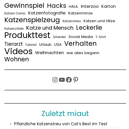
Gewinnspiel
Hacks
Interzoo
Karton
HAUL
Katzenfotografie
Katzenminze
Katzen Comic
Katzenspielzeug
Katzen und Hitze
Katzenstreu
Leckerlie
Katze und Mensch
Katzenzitate
Produkttest
Social Media
Silvester
T-Shirt
Verhalten
Tierarzt
Urlaub
USA
Tutorial
Videos
Weihnachten
wie alles begann
Wohnen
Instagram
YouTube
Facebook
Pinterest
Zuletzt miaut
Pflanzliche Katzenstreu von Cat’s Best im Test