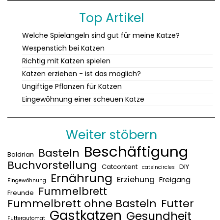
Top Artikel
Welche Spielangeln sind gut für meine Katze?
Wespenstich bei Katzen
Richtig mit Katzen spielen
Katzen erziehen - ist das möglich?
Ungiftige Pflanzen für Katzen
Eingewöhnung einer scheuen Katze
Weiter stöbern
Beschäftigung
Basteln
Baldrian
Buchvorstellung
Catcontent
DIY
catsincircles
Ernährung
Erziehung
Freigang
Eingewöhnung
Fummelbrett
Freunde
Fummelbrett ohne Basteln
Futter
Gastkatzen
Gesundheit
Futterautomat