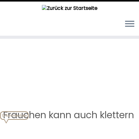
Zum
Inhalt
springen
Frauchen kann auch klettern
13 Kommentare